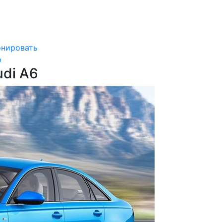
онировать
о
di A6