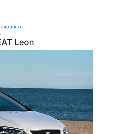
онировать
о
EAT Leon