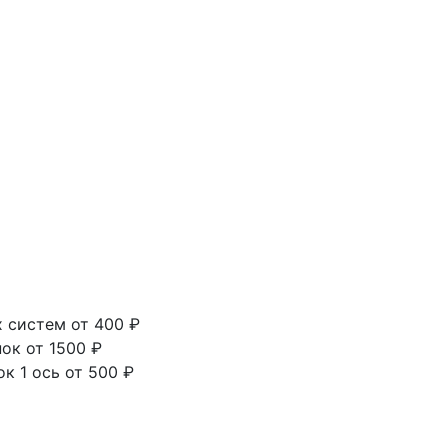
х систем
от 400
₽
нок
от 1500
₽
к 1 ось
от 500
₽